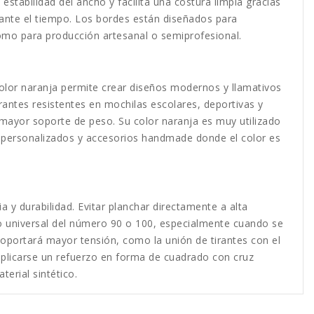
estabilidad del ancho y facilita una costura limpia gracias
rante el tiempo. Los bordes están diseñados para
como para producción artesanal o semiprofesional.
 color naranja permite crear diseños modernos y llamativos
rantes resistentes en mochilas escolares, deportivas y
 mayor soporte de peso. Su color naranja es muy utilizado
os personalizados y accesorios handmade donde el color es
 y durabilidad. Evitar planchar directamente a alta
s o universal del número 90 o 100, especialmente cuando se
soportará mayor tensión, como la unión de tirantes con el
aplicarse un refuerzo en forma de cuadrado con cruz
terial sintético.