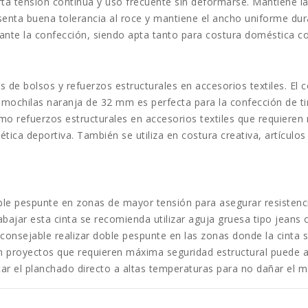
rta tensión continua y uso frecuente sin deformarse. Mantiene la 
senta buena tolerancia al roce y mantiene el ancho uniforme du
urante la confección, siendo apta tanto para costura doméstica 
as de bolsos y refuerzos estructurales en accesorios textiles. El
a mochilas naranja de 32 mm es perfecta para la confección de ti
mo refuerzos estructurales en accesorios textiles que requieren
ética deportiva. También se utiliza en costura creativa, artícul
ble pespunte en zonas de mayor tensión para asegurar resistencia
rabajar esta cinta se recomienda utilizar aguja gruesa tipo jean
aconsejable realizar doble pespunte en las zonas donde la cinta 
 En proyectos que requieren máxima seguridad estructural puede 
itar el planchado directo a altas temperaturas para no dañar el ma