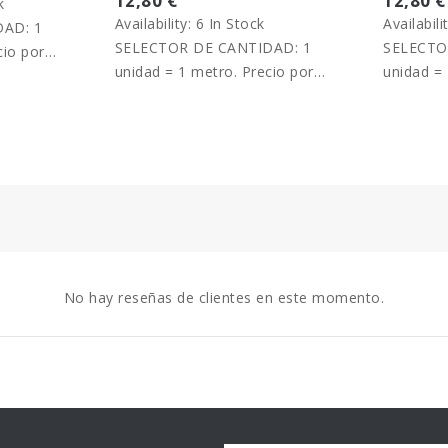
12,80 €
12,80 €
k
Availability:
6 In Stock
Availabili
AD: 1
SELECTOR DE CANTIDAD: 1
SELECTO
cio por
unidad = 1 metro. Precio por
unidad = 
metro.
metro.
No hay reseñas de clientes en este momento.