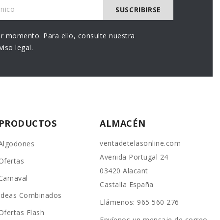
r momento. Para ello, consulte nuestra
iso legal.
PRODUCTOS
ALMACÉN
ventadetelasonline.com
Algodones
Avenida Portugal 24
Ofertas
03420 Alacant
Carnaval
Castalla España
Ideas Combinados
Llámenos:
965 560 276
Ofertas Flash
Envíenos un mensaje de correo