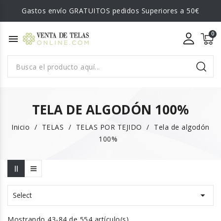
Gastos envío GRATUITOS pedidos Superiores a 50€
menu
TELA DE ALGODÓN 100%
Inicio
TELAS
TELAS POR TEJIDO
Tela de algodón
100%

Select
Mostrando 43-84 de 554 artículo(s)