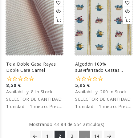
Tela Doble Gasa Rayas
Algodón 100%
Doble Cara Camel
suavifarizado Cestas
Flores
8,50 €
5,95 €
Availability:
8 In Stock
Availability:
200 In Stock
SELECTOR DE CANTIDAD:
SELECTOR DE CANTIDAD:
1 unidad = 1 metro. Precio
1 unidad = 1 metro. Precio
por metro.
por metro.
Mostrando 43-84 de 554 artículo(s)
…
1
2
3
14