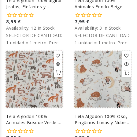
Tela Algodón 100% digital
Tela Algodón 100%
Jirafas, Elefantes y
Animales Fondo Beige
Leones Tierra
8,95 €
7,95 €
Availability:
12 In Stock
Availability:
3 In Stock
SELECTOR DE CANTIDAD:
SELECTOR DE CANTIDAD:
1 unidad = 1 metro. Precio
1 unidad = 1 metro. Precio
por metro.
por metro.
Tela Algodón 100%
Tela Algodón 100% Oso,
Animales Bosque Verde y
Pingüinos Lunas y Nubes
Tierra
Tonos Tierra