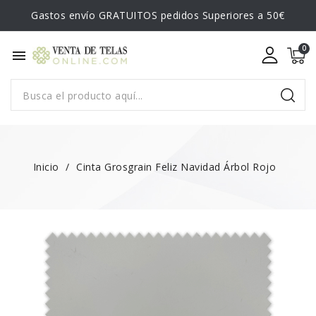
Gastos envío GRATUITOS pedidos Superiores a 50€
menu
Inicio
Cinta Grosgrain Feliz Navidad Árbol Rojo
NUEVO