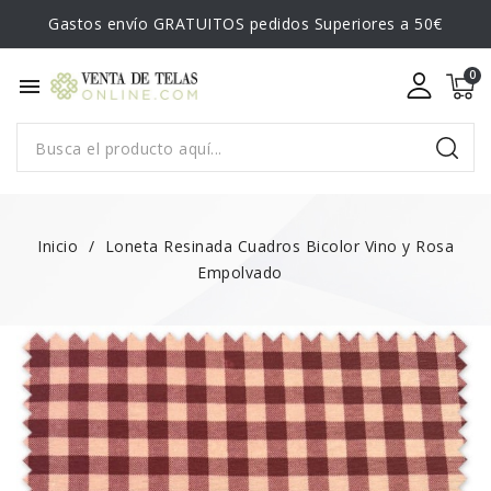
Gastos envío GRATUITOS pedidos Superiores a 50€
menu
Inicio
Loneta Resinada Cuadros Bicolor Vino y Rosa
Empolvado
NUEVO