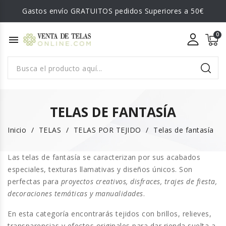
Gastos envío GRATUITOS pedidos Superiores a 50€
menu
TELAS DE FANTASÍA
Inicio
TELAS
TELAS POR TEJIDO
Telas de fantasía
Las
telas de fantasía
se caracterizan por sus acabados
especiales, texturas llamativas y diseños únicos. Son
perfectas para
proyectos creativos, disfraces, trajes de fiesta,
decoraciones temáticas y manualidades
.
En esta categoría encontrarás tejidos con
brillos, relieves,
transparencias y efectos originales
para dar rienda suelta a